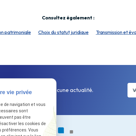
Consultez également :
on patrimoniale
Choix du statut juridique
Transmission et éva
tter afin de ne rater aucune actualité.
re vie privée
ce de navigation et vous
cessaires sont
peuvent pas être
ésactiver les cookies de
s préférences. Vous